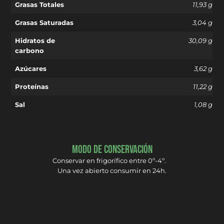
Grasas Totales
11,93 g
Grasas Saturadas
3,04 g
Hidratos de
30,09 g
carbono
Azúcares
3,62 g
Proteínas
11,22 g
Sal
1,08 g
Modo de conservación
Conservar en frigorífico entre 0º-4º.
Una vez abierto consumir en 24h.