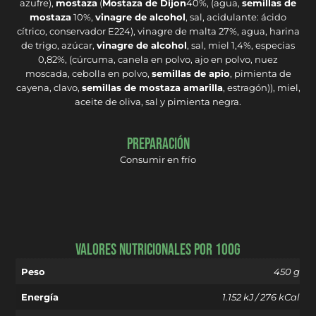
azufre),
mostaza
(
Mostaza de Dijon
40%, (agua,
semillas de
mostaza
10%,
vinagre de alcohol
, sal, acidulante: ácido
cítrico, conservador E224), vinagre de malta 27%, agua, harina
de trigo, azúcar,
vinagre de alcohol
, sal, miel 1,4%, especias
0,82%, (cúrcuma, canela en polvo, ajo en polvo, nuez
moscada, cebolla en polvo,
semillas de apio
, pimienta de
cayena, clavo,
semillas de mostaza amarilla
, estragón)), miel,
aceite de oliva, sal y pimienta negra.
Preparación
Consumir en frío
Valores Nutricionales por 100g
Peso
450 g
Energía
1.152 kJ / 276 kCal