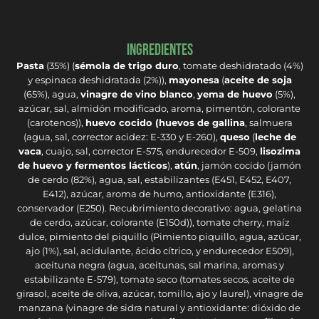
Ingredientes
Pasta
(35%) (
sémola de trigo duro
, tomate deshidratado (4%)
y espinaca deshidratada (2%)),
mayonesa
(
aceite de soja
(65%), agua,
vinagre de vino blanco
,
yema de huevo
(5%),
azúcar, sal, almidón modificado, aroma, pimentón, colorante
(carotenos)),
huevo cocido (huevos de gallina
, salmuera
(agua, sal, corrector acidez: E-330 y E-260),
queso
(
leche de
vaca
, cuajo, sal, corrector E-575, endurecedor E-509,
lisozima
de huevo y fermentos lácticos
),
atún
, jamón cocido (jamón
de cerdo (82%), agua, sal, estabilizantes (E451, E452, E407,
E412), azúcar, aroma de humo, antioxidante (E316),
conservador (E250). Recubrimiento decorativo: agua, gelatina
de cerdo, azúcar, colorante (E150d)), tomate cherry, maíz
dulce, pimiento del piquillo (Pimiento piquillo, agua, azúcar,
ajo (1%), sal, acidulante, ácido cítrico, y endurecedor E509),
aceituna negra (agua, aceitunas, sal marina, aromas y
estabilizante E-579), tomate seco (tomates secos, aceite de
girasol, aceite de oliva, azúcar, tomillo, ajo y laurel), vinagre de
manzana (vinagre de sidra natural y antioxidante: dióxido de